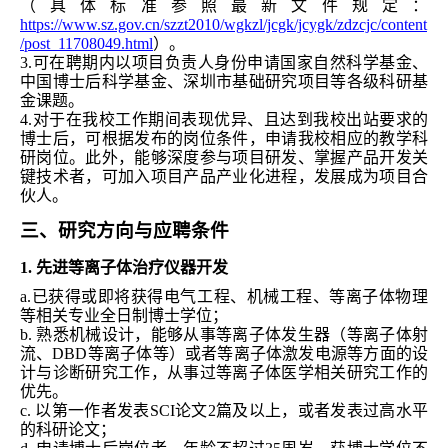
（具体标准参照最新文件规定：
https://www.sz.gov.cn/szzt2010/wgkzl/jcgk/jcygk/zdzcjc/content
/post_11708049.html
）。
3.
可在聘期内以项目负责人身份申请国家自然科学基金、
中国博士后科学基金、深圳市基础研究项目等各级科研基
金课题。
4.
对于在我校工作期间表现优异、且达到我校出站要求的
博士后，可根据发布的岗位条件，申请我校相应的教学科
研岗位。此外，能够深度参与项目研发、掌握产品开发关
键技术者，可加入项目产品产业化进程，发展成为项目合
伙人。
三、研究方向与应聘条件
1
.
先进等离子体治疗仪器开发
a.
已获得或即将获得电气工程、机械工程、等离子体物理
等相关专业全日制博士学位；
b
.
熟悉机械设计，能够从事等离子体发生器（等离子体射
流、D
BD
等离子体等）或者等离子体激发电源等方面的设
计与诊断研究工作，从事过等离子体医学相关研究工作的
优先。
c.
以第一作者发表
SCI
论文
2
篇及以上，或者发表过高水平
的科研论文；