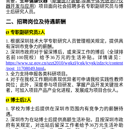
需要，
生命健康仪器
（
能量医疗装备-等离子体先进治疗仪
器开发与应用
）项目面向社会招聘多名专职副研究员与博
士后研究人员。
二、招聘岗位及待遇薪酬
专职副研究员2人
Ø
1.
根据深圳技术大学专职研究人员管理相关规定，提供具
有深圳市竞争力的薪酬。
2.
深圳市政府对于留深博后，或来深工作的博后（全球排
名前1
00
院校）给予
36
万元的生活补贴。详情请见：
https://www.sz.gov.cn/szzt2010/wgkzl/jcgk/jcygk/zdzcjc/content
/post_11708049.html
。
3.
全力支持申报各类科研项目。
4.
对于在我校工作期间表现优异者可申请我校实践性教师
岗位；此外，深度参与项目研发、掌握产品开发关键技术
者，可加入项目产品产业化进程，发展成为项目合伙人。
博士后2人
Ø
1.
学校为博士后提供在深圳市范围内有竞争力的薪酬待
遇。
2.
深圳市为在站博士后提供高额生活补贴，且按深圳市政
府有关规定，对出站后留深工作者给予
36
万元生活补助