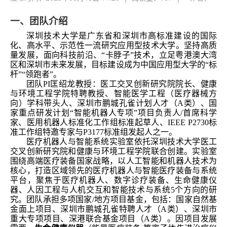
一、团队介绍
深圳技术大学是广东省和深圳市高标准建设的国际
化、高水平、示范性一流研究应用型技术大学。坚持高质
量发展，面向科技前沿、“卡脖子”技术，立足粤港澳大湾
区和深圳市未来发展，目标建设成为中国应用型大学的“标
杆”“领跑者”。
团队
PI
匡绍龙教授：医工交叉创新研究院院长、健康
与环境工程学院特聘教授、智能医学工程（医疗器械方
向）学科带头人、深圳市鹏城孔雀计划人才（
A
类）、国
家重点研发计划“智能机器人专项”项目负责人/首席科学
家、医用机器人标准化工作组标准起草人、I
EEE P2730
标
准工作组特邀专家与
P3177
标准组发起人之一。
医疗机器人与智能系统实验室依托深圳技术大学医工
交叉创新研究院和健康与环境工程学院联合创建。实验室
围绕高端医疗装备国家战略，以人工智能和机器人技术为
核心，打造区域领先的医疗机器人与智能医疗装备与系统
平台，聚焦于医疗机器人、数字诊疗装备、生命健康仪
器、人因工程与人机交互和智能技术与系统5个方向的研
究。团队承担多项国家/地方项目基金，包括：国家自然基
金面上项目、深圳市鹏城孔雀特聘人才（A类）、深圳市
重大专项项目、深港联合基金项目（A类）。因项目发展