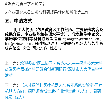
4.发表高质量学术论文；
5.产业研究人员需参与科研成果转化和孵化等工作。
五、申请方式
将
个人简历（包含教育及工作经历、主要研究内容及
成果介绍、专业技能和英语水平等）、代表性学术论文、
学历学位证明等材料
打包发送至
laiyangyan@sztu.edu.cn
、
ime@sztu.edu.cn
，邮件标题注明“应聘医疗机器人与智能系
统实验室+岗位+研究方向+姓名”。
上一篇：
欢迎参加“医工协同・智造未来——深圳技术大学
高端医疗器械产学研融合创新调研行”深圳市人大代表学堂
活动
下一篇：
【人才招聘】医疗机器人与智能系统实验室-医疗
机器人方向：招聘师资博士后/产业博士后（3人）、副研
究员（2人）